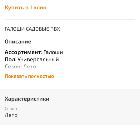
Купить в 1 клик
ГАЛОШИ САДОВЫЕ ПВХ
Описание
Ассортимент
: Галоши
Пол
: Универсальный
Сезон
: Лето
Показать полностью
Сырье
: ПВХ
Описание
: Материал: ПВХ. Для защиты от воды
и слабых агрессивных сред. Размеры: 35-46. ТУ
Характеристики
2590-001-49652783-05.
Единица измерения
: пар
Сезон
Вес нетто в кг
: 0.591
Лето
Объём в кубических метрах
: 0.003478