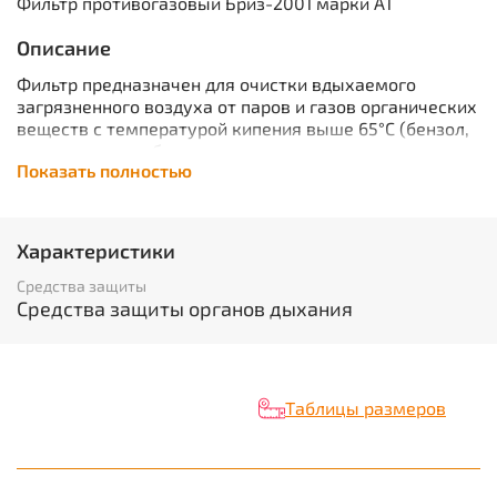
Фильтр противогазовый Бриз-2001 марки А1
Описание
Фильтр предназначен для очистки вдыхаемого
загрязненного воздуха от паров и газов органических
веществ с температурой кипения выше 65°С (бензол,
ксилол, толуол, бензин, керосин,
Показать полностью
галоидоорганические соединения, нитросоединения
бензола и его гомологов, эфиры, спирты, кетоны,
анилин, тетраэтилсвинец, фосфор- и
хлорорганические ядохимикаты). Используются
Характеристики
совместно с лицевыми частями ППМ и шлем-маской
ШМП в составе промышленных противогазов ППФ.
Средства защиты
Могут подсоединяться к лицевой части с помощью
Средства защиты органов дыхания
резьбы 40х4 мм (ГОСТ 8762-75) напрямую, либо при
помощи гофротрубки.
Фильтр оснащен поглощающим слоем (шихтой).
Характеристики
Таблицы размеров
Вид изделия:
Фильтр
Торговая марка / Бренд:
БРИЗ