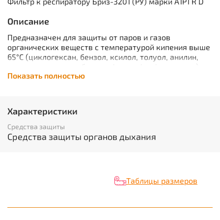
Фильтр к респиратору Бриз-3201 (РУ) марки А1Р1 R D
Описание
Предназначен для защиты от паров и газов
органических веществ с температурой кипения выше
65°С (циклогексан, бензол, ксилол, толуол, анилин,
ацетонитрил, нитробензол, фенол, фурфурол и др.) и
Показать полностью
аэрозолей (пыль, дым, туман)
Характеристики
Вид изделия:
Фильтр
Характеристики
Торговая марка / Бренд:
БРИЗ
Средства защиты
Средства защиты органов дыхания
Таблицы размеров