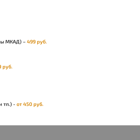
нала, фартук для флористов, фартук для
р-классов и фартук для салонов красоты,
рму. Разнообразие расцветок и
рсальность размера добавит
екательности любому сотруднику или
озяйке. Наша спецодежда идеально подойдет
елы МКАД) –
499 руб.
одарка женщине, маме, бабушке, девушке,
ге, папе, мужу, мужчине как на День Рождения,
 на любой праздник или без повода.
9 руб.
ендуется стирка при 30-40С с вещами
гичной цветовой гаммы без отбеливающих
тв. Можно гладить на температурном режиме
интетики.
 тп.) -
от 450 руб.