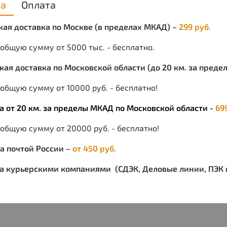
ка
Оплата
персо
масте
ская доставка по Москве (в пределах МКАД) –
299 руб.
унифо
униве
 общую сумму от 5000 тыс. - бесплатно.
привл
домох
ская доставка по Московской области (до 20 км. за пред
для п
общую сумму от 10000 руб. - бесплатно!
подру
так и
ка от 20 км. за пределы МКАД по Московской области -
69
Реком
анало
 общую сумму от 20000 руб. - бесплатно!
средс
для с
ка почтой России –
от 450 руб.
ка курьерскими компаниями (СДЭК, Деловые линии, ПЭК и