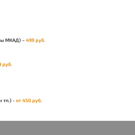
нала, фартук для флористов, фартук для
р-классов и фартук для салонов красоты,
рму. Разнообразие расцветок и
рсальность размера добавит
екательности любому сотруднику или
озяйке. Наша спецодежда идеально подойдет
елы МКАД) –
499 руб.
одарка женщине, маме, бабушке, девушке,
ге, папе, мужу, мужчине как на День Рождения,
 на любой праздник или без повода.
9 руб.
ендуется стирка при 30-40С с вещами
гичной цветовой гаммы без отбеливающих
тв. Можно гладить на температурном режиме
интетики.
 тп.) -
от 450 руб.