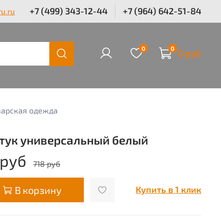
+7 (499) 343-12-44
+7 (964) 642-51-84
u.ru
0
0
0 руб
арская одежда
тук универсальный белый
 руб
718 руб
В корзину
Купить в 1 клик