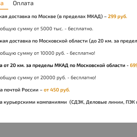
ка
Оплата
персо
масте
ская доставка по Москве (в пределах МКАД) –
299 руб.
унифо
униве
 общую сумму от 5000 тыс. - бесплатно.
привл
домох
ская доставка по Московской области (до 20 км. за пред
для п
общую сумму от 10000 руб. - бесплатно!
подру
так и
ка от 20 км. за пределы МКАД по Московской области -
69
Реком
анало
 общую сумму от 20000 руб. - бесплатно!
средс
для с
ка почтой России –
от 450 руб.
ка курьерскими компаниями (СДЭК, Деловые линии, ПЭК и