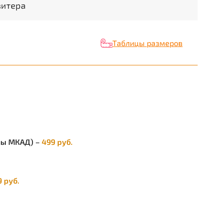
изм человека от резких перепадов
витера
ратур. Размерный ряд с 44 по 62. Расцветки:
, черный, синий.
Таблицы размеров
елы МКАД) –
499 руб.
9 руб.