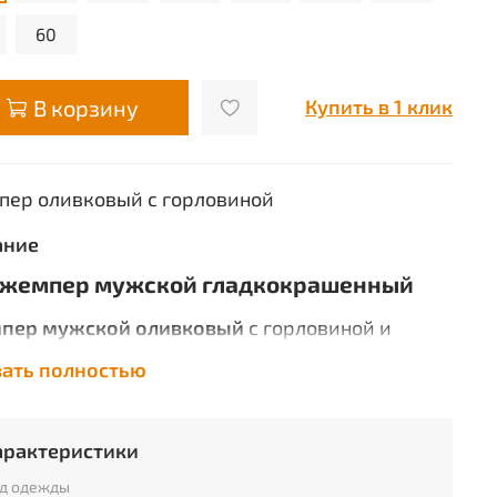
60
В корзину
Купить в 1 клик
ер оливковый с горловиной
ание
жемпер мужской гладкокрашенный
пер мужской оливковый
с горловиной и
шечными рукавами выполнен из пряжи-
зать полностью
итки плотным комбинированным
летением. Для более длительного
ьзования и защиты от протирания на изделие
арактеристики
ы тканевые детали из Оксфорда: наплечники,
ы и налокотники. Изделие хорошо защищает
д одежды