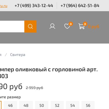
+7 (499) 343-12-44
+7 (964) 642-51-84
u.ru
0
0
0 руб
я
Свитера
мпер оливковый с горловиной арт.
303
90 руб
2 959 руб
ите размер
46
48
50
52
54
56