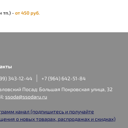
 тп.) -
от 450 руб.
акты
499) 343-12-44
+7 (964) 642-51-84
авловский Посад: Большая Покровская улица, 32
il:
ssoda@ssodaru.ru
грамм канал (подпишитесь и получайте
щения о новых товарах, распродажах и скидках)