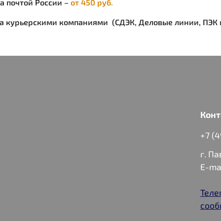
ка почтой России –
от 450 руб.
ка курьерскими компаниями (СДЭК, Деловые линии, ПЭК и
Конт
+7 (
г. П
E-ma
Теле
сооб