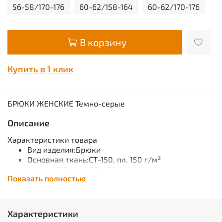
56-58/170-176
60-62/158-164
60-62/170-176
В корзину
Купить в 1 клик
БРЮКИ ЖЕНСКИЕ Темно-серые
Описание
Характеристики товара
Вид изделия:Брюки
Основная ткань:СТ-150, пл. 150 г/м²
Состав:35%виск.65%ПЭ
Показать полностью
Гарантийный срок хранения:
5 лет с даты изготовления (при соблюдении
условий хранения)
Характеристики
Брюки: