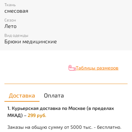
• прямые по всей длине
Ткань
• пояс частично на эластичной ленте
смесовая
• боковые карманы
Сезон
Лето
Вид одежды
Брюки медицинские
Таблицы размеров
Доставка
Оплата
1. Курьерская доставка по Москве (в пределах
МКАД) –
299 руб.
Заказы на общую сумму от 5000 тыс. - бесплатно.