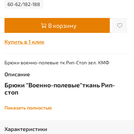
60-62/182-188
В корзину
Купить в 1 клик
Брюки военно-полевые тк.Рип-Стоп зел. КМФ
Описание
Брюки "Военно-полевые"ткань Рип-
стоп
Брюки на притачном поясе со шлевками и застежкой
Показать полностью
на петли и пуговицы, карманами с отрезным бочком,
в области боковых швов два накладных объемных
кармана с клапанами. Рекомендуемые материалы:
ткань Рип-стоп, хлопкополиэфирные ткани ГОСТ
Характеристики
27575-87.