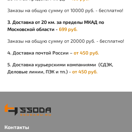
отличная гигроскопичность;
Заказы на общую сумму от 10000 руб. - бесплатно!
отсутствие пилингуемости;
низкая степень усадки;
3. Доставка от 20 км. за пределы МКАД по
низкая сминаемость;
хорошая пористость;
Московской области -
699 руб.
стойкость цвета
Заказы на общую сумму от 20000 руб. - бесплатно!
ОСОБЕННОСТИ:
при длительной эксплуатации (многократная стирка)
4. Доставка почтой России –
от 450 руб.
минимальная усадка.
5. Доставка курьерскими компаниями (СДЭК,
Деловые линии, ПЭК и тп.) -
от 450 руб.
Контакты