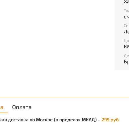
Х
Разм
Тк
с
Брюки
128
Се
Брюки
Л
140
Цв
Брюки
К
152
Де
Брюки
Б
164
ка
Оплата
ская доставка по Москве (в пределах МКАД) –
299 руб.