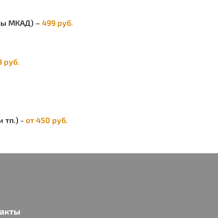
елы МКАД) –
499 руб.
9 руб.
 тп.) -
от 450 руб.
акты