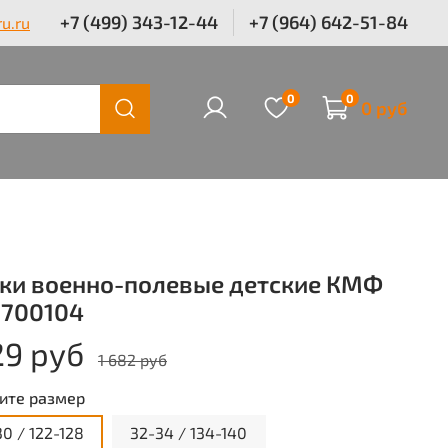
+7 (499) 343-12-44
+7 (964) 642-51-84
u.ru
0
0
0 руб
ки военно-полевые детские КМФ
 700104
29 руб
1 682 руб
ите размер
0 / 122-128
32-34 / 134-140