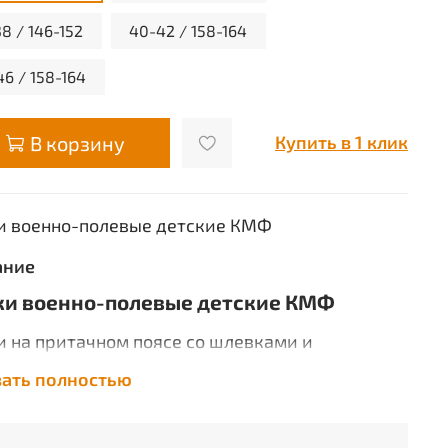
8 / 146-152
40-42 / 158-164
6 / 158-164
В корзину
Купить в 1 клик
и военно-полевые детские КМФ
ание
и военно-полевые детские КМФ
 на притачном поясе со шлевками и
жкой на петли и пуговицы, накладными
зать полностью
нами с клапанами и карманами с отрезным
м. Рекомендуемые материалы: х/б и
ополиэфирные ткани. ГОСТ 27575-87.