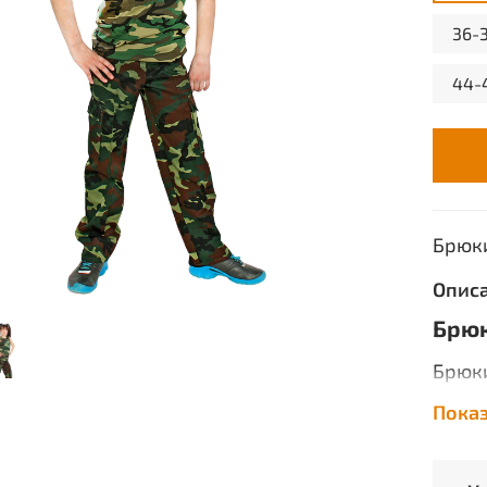
36-3
44-4
Брюк
Опис
Брюк
Брюки
засте
Пока
карма
бочко
хлопк