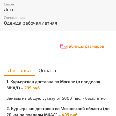
Характеристики
Сезон
Лето
Вид изделия:
Брюки
Спецодежда
Пол:
Мужской
Одежда рабочая летняя
Состав:
80% ПЭ, 20% ХБ
Ткань/Материал верха:
смесовая
Сезон:
лето
Цвет:
Синий
Плотность/Толщина материала:
190 г/кв.м
Таблицы размеров
Размерный ряд:
с 88-92 по 120-124
Ростовка:
с 170-176 по 182-188
Объем:
0.002
Вес изделия:
0.438
Доставка
Оплата
1. Курьерская доставка по Москве (в пределах
МКАД) –
299 руб.
Заказы на общую сумму от 5000 тыс. - бесплатно.
2. Курьерская доставка по Московской области (до
20 км. за пределы МКАД) –
499 руб.