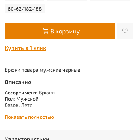
60-62/182-188
В корзину
Купить в 1 клик
Брюки повара мужские черные
Описание
Ассортимент
: Брюки
Пол
: Мужской
Сезон
: Лето
Сырье
: Смесовая
Показать полностью
Описание
: Тк. смесовая, 40%-п/э, 60%-х/б, 145 г/
кв.м. Брюки прямого покроя, с ложным гульфиком,
поясом на резинке, с двумя боковыми и одним
Характеристики