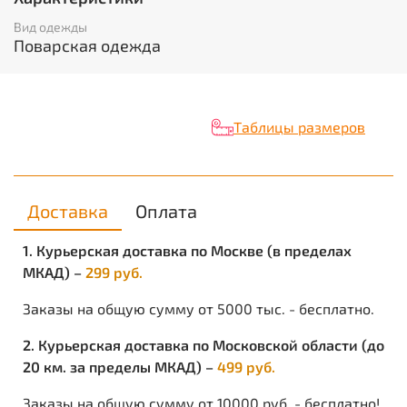
задним карманами. ГОСТ 9897-88
Единица измерения
: шт
Вид одежды
Вес нетто в кг
: 0.3
Поварская одежда
Объём в кубических метрах
: 0.0016
Таблицы размеров
Доставка
Оплата
1. Курьерская доставка по Москве (в пределах
МКАД) –
299 руб.
Заказы на общую сумму от 5000 тыс. - бесплатно.
2. Курьерская доставка по Московской области (до
20 км. за пределы МКАД) –
499 руб.
Заказы на общую сумму от 10000 руб. - бесплатно!