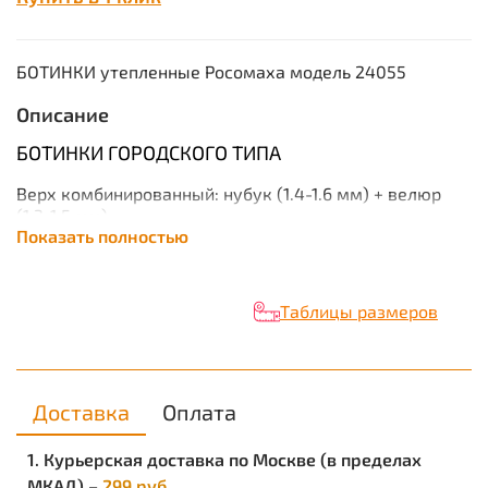
БОТИНКИ утепленные Росомаха модель 24055
Описание
БОТИНКИ ГОРОДСКОГО ТИПА
Верх комбинированный: нубук (1.4-1.6 мм) + велюр
(1.3-1.5 мм).
Показать полностью
Подкладка: Primaloft® Eco Footwear 400 г/м2.
Подошва: 2-х слойная (резина + ПУ), BUTEK3.
Таблицы размеров
Метод крепления подошвы: клеевой.
Размеры: 40-46.
Доставка
Оплата
Универсальная шнуровка.
Носочная и пяточная часть укреплены кожей
1. Курьерская доставка по Москве (в пределах
«Matrix». Глухой клапан.
МКАД) –
299 руб.