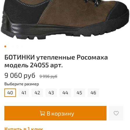
БОТИНКИ утепленные Росомаха
модель 24055 арт.
9 060 руб
9 996 руб
Выберите размер
40
41
42
43
44
45
46
В корзину
Купить в 1 клик