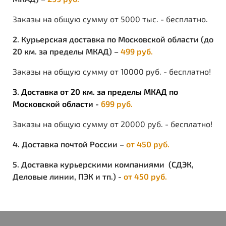
Цвет:коричневый.
Заказы на общую сумму от 5000 тыс. - бесплатно.
Вес: 645 гр.
2. Курьерская доставка по Московской области (до
Удобные комфортные ботинки на каждый день.
20 км. за пределы МКАД) –
499 руб.
Ботинки изготовлены из натурального нубука
толщиной 1.4-1.6 мм. Носок и задник ботинка
Заказы на общую сумму от 10000 руб. - бесплатно!
дополнительно усилены накладками из натуральной
кожи со специальным защитным покрытием из
3. Доставка от 20 км. за пределы МКАД по
полиуретана "Matrix". Мягкий кант ботинка выполнен
Московской области -
699 руб.
из натурального велюра.
Заказы на общую сумму от 20000 руб. - бесплатно!
В качестве подкладки на данном ботинке
используется
Primaloft® Eco Footwear 400 г/м2
.
4. Доставка почтой России –
от 450 руб.
Итальянская подошва BUTEK3 имеет два слоя - слой
высококачественной резины с универсальным
5. Доставка курьерскими компаниями (СДЭК,
протектором, который годится для всех
поверхностей, и слой вспененного полиуретана,
Деловые линии, ПЭК и тп.) -
от 450 руб.
который является прекрасным демпфером для ваших
ног, служит защитой от холода благодаря низкой
теплоотдаче, пружинит и легко восстанавливает
форму при обратной деформации. Рекомендуем для