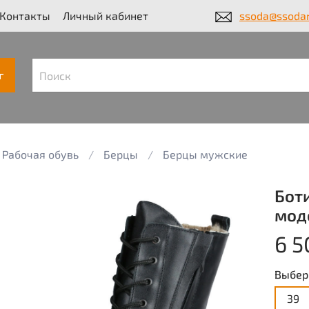
Контакты
Личный кабинет
ssoda@ssodar
г
Рабочая обувь
Берцы
Берцы мужские
Бот
моде
6 5
Выбер
39