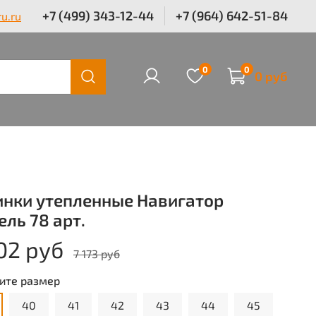
+7 (499) 343-12-44
+7 (964) 642-51-84
u.ru
0
0
0 руб
инки утепленные Навигатор
ль 78 арт.
02 руб
7 173 руб
ите размер
40
41
42
43
44
45