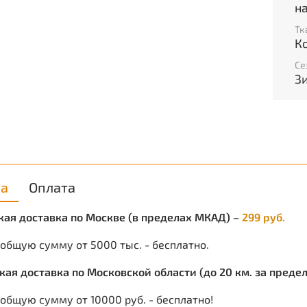
н
Разме
Тк
К
Подно
термо
Се
З
Глухо
окруж
сторо
Цвет:
Вес: 4
ка
Оплата
ская доставка по Москве (в пределах МКАД) –
299 руб.
 общую сумму от 5000 тыс. - бесплатно.
ская доставка по Московской области (до 20 км. за пред
общую сумму от 10000 руб. - бесплатно!