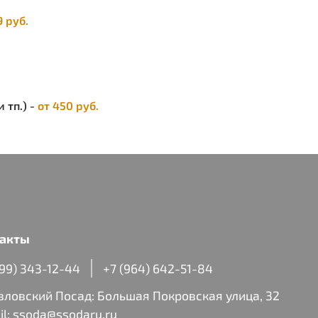
9 руб.
 тп.) -
от 450 руб.
акты
499) 343-12-44
+7 (964) 642-51-84
авловский Посад: Большая Покровская улица, 32
il:
ssoda@ssodaru.ru