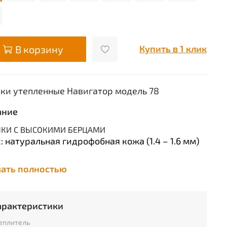
В корзину
Купить в 1 клик
ки утепленные Навигатор модель 78
ание
КИ С ВЫСОКИМИ БЕРЦАМИ
: натуральная гидрофобная кожа (1.4 – 1.6 мм)
а берца: 25см.
зать полностью
адка: натуральный мех.
ва: резина.
арактеристики
 крепления подошвы: клеепрошивной..
еплитель