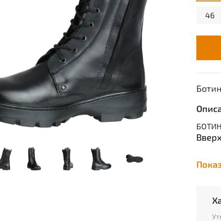
46
Ботин
Опис
БОТИН
Вверх
Высот
Пока
Подкл
Подош
Х
Метод
Ут