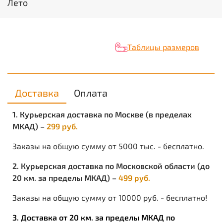
Лето
Размеры: 36-47.
Глухой клапан предохраняет ногу от воздействия
окружающей среды (пыль, вода, грязь).
Цвет комбинированный: черный + цифра.
Вес: 645 гр.
Таблицы размеров
Используется многими силовыми структурами
МВД РФ (СОБР, ОМОН). Легкий, неприхотливый и
недорогой ботинок в нашем ассортименте.
Протектор подошвы кроссовочного типа
Доставка
Оплата
прекрасно подойдет как для города, так и для
полевых условий. Рекомендовано использовать
1. Курьерская доставка по Москве (в пределах
как городской тактический ботинок для
МКАД) –
299 руб.
патрульно-постовой службы,
спецподразделений,сотрудников МЧС и ЧОП.
Заказы на общую сумму от 5000 тыс. - бесплатно.
2. Курьерская доставка по Московской области (до
20 км. за пределы МКАД) –
499 руб.
Заказы на общую сумму от 10000 руб. - бесплатно!
3. Доставка от 20 км. за пределы МКАД по