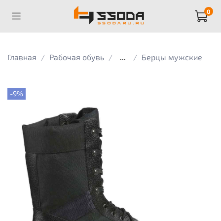
0
Главная
Рабочая обувь
...
Берцы мужские
-9%