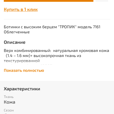
Купить в 1 клик
Ботинки с высоким берцем "ТРОПИК" модель 7161
Облегченные
Описание
Верх комбинированный: натуральная хромовая кожа
(1.4 – 1.6 мм)+ высокопрочная ткань из
текстурированной
нейлоновой нити 1000D.
Показать полностью
Подкладка: нетканая устойчивая к истиранию и
быстро
сохнущая повышенной плотности(150г/м.кв.)
Подошва: ТЭП (±40°С)
Характеристики
Метод крепления подошвы: клеевой.
Супинатор: металлический.
Ткань
Подносок и задник: усиленный из
Кожа
термопластического
Сезон
материала.