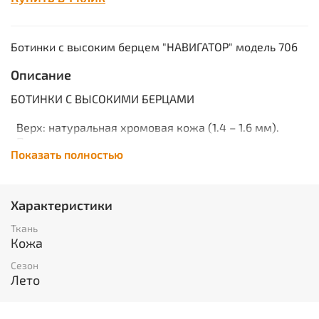
Ботинки с высоким берцем "НАВИГАТОР" модель 706
Описание
БОТИНКИ С ВЫСОКИМИ БЕРЦАМИ
Верх: натуральная хромовая кожа (1.4 – 1.6 мм).
Подкладка: натуральная подкладочная кожа.
Показать полностью
Подошва: ТЭП (±40°С), 2050.
Метод крепления подошвы: клеепрошивной.
Супинатор: металлический.
Подносок и задник: усиленный из
Характеристики
термопластического
материала.
Ткань
Размеры: 40-47.
Кожа
Глухой клапан предохраняет ногу от воздействия
Сезон
окружающей среды (пыль, вода, грязь). На
Лето
внутренней
стороне берец застежка “Молния".
Цвет: черный.