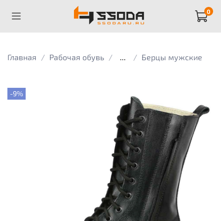
0
Главная
Рабочая обувь
...
Берцы мужские
-9%