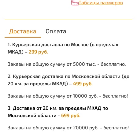
Таблицы размеров
свойства, а хлопок гарантирует комфорт и хорошие
гигиенические показатели.
Доставка
Оплата
ПРЕИМУЩЕСТВА:
высокая износоустойчивость;
высокие влагоотталкивающие свойства поверхности;
1. Курьерская доставка по Москве (в пределах
низкая степень усадки после стирке;
МКАД) –
299 руб.
высокий уровень комфорта при носке
Заказы на общую сумму от 5000 тыс. - бесплатно.
ОСОБЕННОСТИ:
2. Курьерская доставка по Московской области (до
при длительной эксплуатации (многократная стирка)
20 км. за пределы МКАД) –
499 руб.
ухудшаются водоотталкивающие свойства.
Заказы на общую сумму от 10000 руб. - бесплатно!
3. Доставка от 20 км. за пределы МКАД по
Московской области -
699 руб.
Заказы на общую сумму от 20000 руб. - бесплатно!