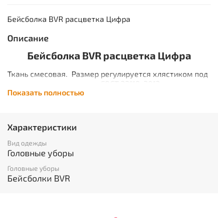
Бейсболка BVR расцветка Цифра
Описание
Бейсболка BVR расцветка Цифра
Ткань смесовая.
Размер регулируется хлястиком под
металлическую пряжку.
ГОСТ 32118-2013
Показать полностью
Описание ткани
НАИМЕНОВАНИЕ:
смесовая производство Китай
2
ПЛОТНОСТЬ:
210 гр/м
Характеристики
СОСТАВ:
35% хл., 65% пэ
ПЕРЕПЛЕТЕНИЕ:
саржевое
Вид одежды
ПРОПИТКА:
ВО отделка
Головные уборы
Головные уборы
Бейсболки BVR
ОПИСАНИЕ:
Современные смесовые ткани представляют собой
сочетание натуральных и синтетических нитей
саржевого переплетения. Нити синтетической основы
придают ткани высокие физико-механические