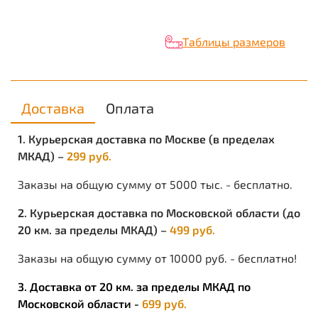
Трикотажное полотно из хлопка, на лицевой стороне
которого видны плоские вертикальные «косички», с
изнаночной – плотная «кирпичная кладка».
Таблицы размеров
ПРЕИМУЩЕСТВА:
низкий вес;
прочность и мягкость;
гипоаллергенен;
Доставка
Оплата
хорошие теплоизоляционные свойства;
высокий уровень комфорта при носке;
1. Курьерская доставка по Москве (в пределах
ОСОБЕННОСТИ:
МКАД) –
299 руб.
долго сохраняет первоначальный вид
Заказы на общую сумму от 5000 тыс. - бесплатно.
2. Курьерская доставка по Московской области (до
20 км. за пределы МКАД) –
499 руб.
Заказы на общую сумму от 10000 руб. - бесплатно!
3. Доставка от 20 км. за пределы МКАД по
Московской области -
699 руб.