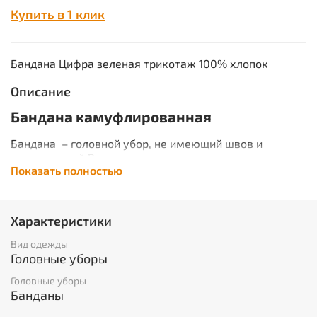
Купить в 1 клик
Бандана Цифра зеленая трикотаж 100% хлопок
Описание
Бандана камуфлированная
Бандана – головной убор, не имеющий швов и
защищающий Вас от солнца, холода, пыли и ветра.
Показать полностью
Материал - кулирка, очень эластичен и мягок, это
позволяет делать один универсальный размер для
взрослых и детей. ГОСТ 32118-2013
Характеристики
Описание ткани
Вид одежды
НАИМЕНОВАНИЕ:
кулирка. Производство Россия.
Головные уборы
2
ПЛОТНОСТЬ:
140 гр/м
СОСТАВ:
100% хл.
Головные уборы
Банданы
ОПИСАНИЕ: