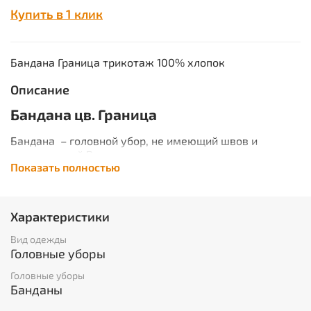
Купить в 1 клик
Бандана Граница трикотаж 100% хлопок
Описание
Бандана цв. Граница
Бандана – головной убор, не имеющий швов и
защищающий Вас от солнца, холода, пыли и ветра.
Показать полностью
Материал - кулирка, очень эластичен и мягок, это
позволяет делать один универсальный размер для
взрослых и детей. ГОСТ 32118-2013
Характеристики
Описание ткани
Вид одежды
НАИМЕНОВАНИЕ:
кулирка. Производство Россия.
Головные уборы
2
ПЛОТНОСТЬ:
140 гр/м
СОСТАВ:
100% хл.
Головные уборы
Банданы
ОПИСАНИЕ: