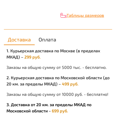
Трикотажное полотно из хлопка, на лицевой стороне
которого видны плоские вертикальные «косички», с
изнаночной – плотная «кирпичная кладка».
Таблицы размеров
ПРЕИМУЩЕСТВА:
низкий вес;
прочность и мягкость;
гипоаллергенен;
Доставка
Оплата
хорошие теплоизоляционные свойства;
высокий уровень комфорта при носке;
1. Курьерская доставка по Москве (в пределах
ОСОБЕННОСТИ:
МКАД) –
299 руб.
долго сохраняет первоначальный вид
Заказы на общую сумму от 5000 тыс. - бесплатно.
2. Курьерская доставка по Московской области (до
20 км. за пределы МКАД) –
499 руб.
Заказы на общую сумму от 10000 руб. - бесплатно!
3. Доставка от 20 км. за пределы МКАД по
Московской области -
699 руб.