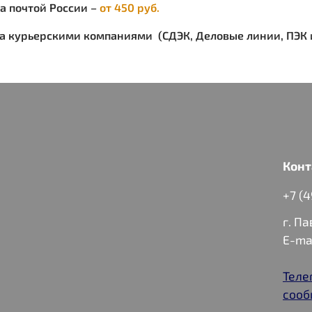
ка почтой России –
от 450 руб.
ка курьерскими компаниями (СДЭК, Деловые линии, ПЭК и
Конт
+7 (
г. П
E-ma
Теле
сооб